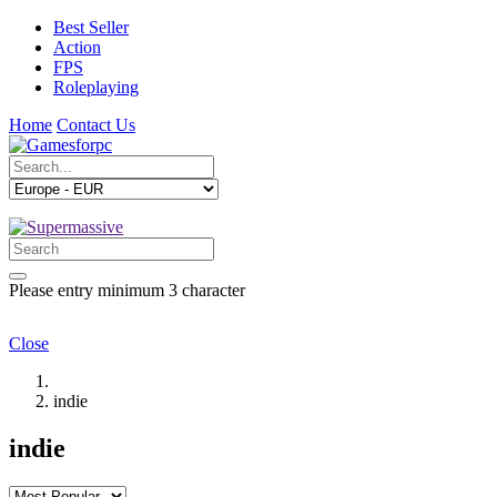
Best Seller
Action
FPS
Roleplaying
Home
Contact Us
Please entry minimum 3 character
Close
indie
indie