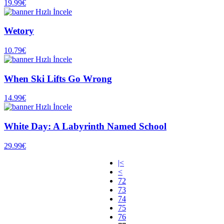
19.99€
Hızlı İncele
Wetory
10.79€
Hızlı İncele
When Ski Lifts Go Wrong
14.99€
Hızlı İncele
White Day: A Labyrinth Named School
29.99€
|<
<
72
73
74
75
76